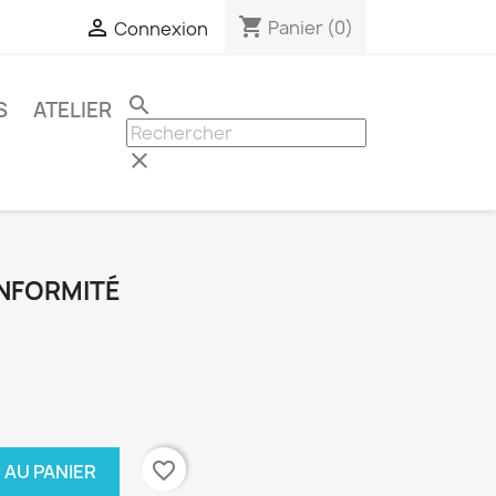
shopping_cart

Panier
(0)
Connexion
search
S
ATELIER
clear
ONFORMITÉ
favorite_border
 AU PANIER