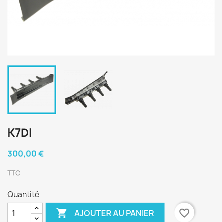
K7DI
300,00 €
TTC
Quantité

favorite_border
AJOUTER AU PANIER