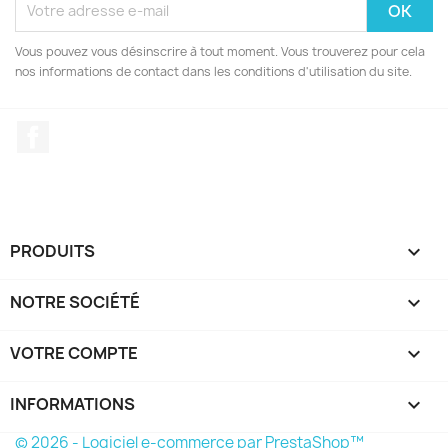
Vous pouvez vous désinscrire à tout moment. Vous trouverez pour cela
nos informations de contact dans les conditions d'utilisation du site.
Facebook
PRODUITS

NOTRE SOCIÉTÉ

VOTRE COMPTE

INFORMATIONS
keyboard_arrow_down
© 2026 - Logiciel e-commerce par PrestaShop™