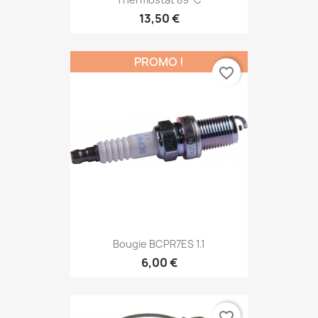
13,50 €
PROMO !
favorite_border
Bougie BCPR7ES 1.1
6,00 €
favorite_border