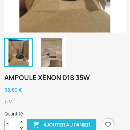
AMPOULE XÉNON D1S 35W
58,80 €
TTC
Quantité

favorite_border
AJOUTER AU PANIER