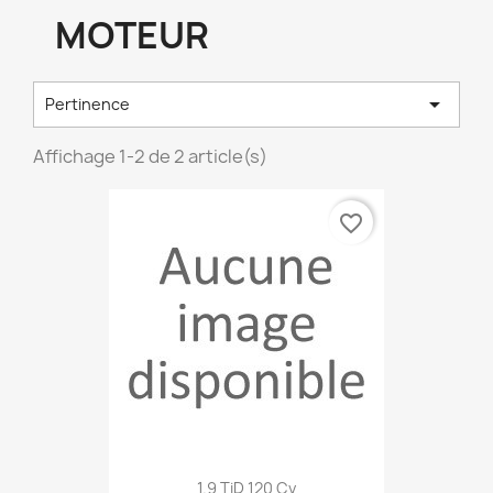
MOTEUR

Pertinence
Affichage 1-2 de 2 article(s)
favorite_border
1.9 TiD 120 Cv