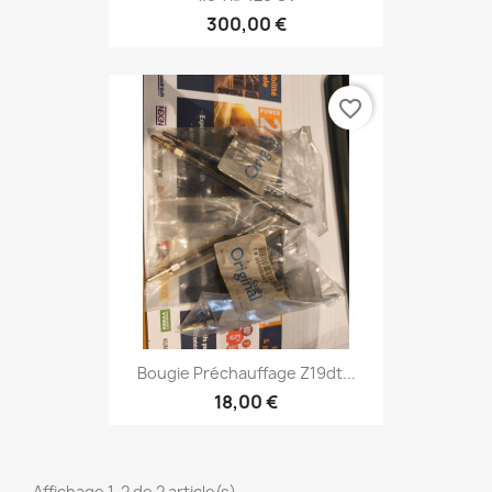
300,00 €
favorite_border
Bougie Préchauffage Z19dt...
18,00 €
Affichage 1-2 de 2 article(s)