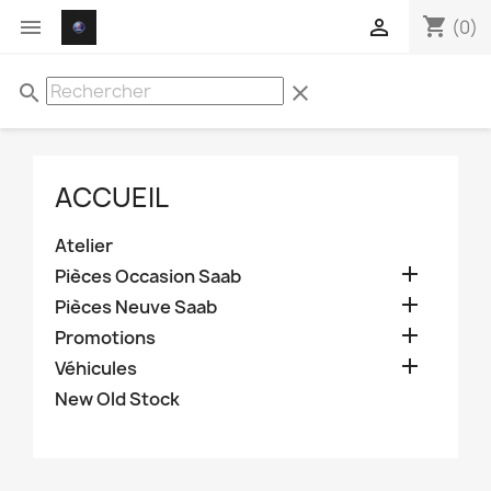
shopping_cart


(0)
search
clear
ACCUEIL
Atelier

Pièces Occasion Saab

Pièces Neuve Saab

Promotions

Véhicules
New Old Stock