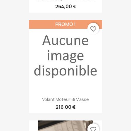
264,00 €
PROMO !
favorite_border
Volant Moteur Bi Masse
216,00 €
favorite_border