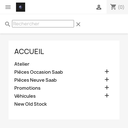
shopping_cart


(0)
search
clear
ACCUEIL
Atelier

Pièces Occasion Saab

Pièces Neuve Saab

Promotions

Véhicules
New Old Stock