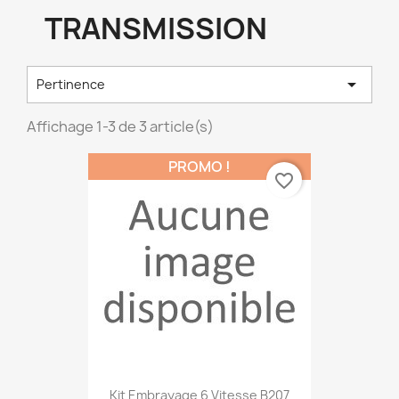
TRANSMISSION

Pertinence
Affichage 1-3 de 3 article(s)
PROMO !
favorite_border
Kit Embrayage 6 Vitesse B207