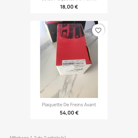
18,00 €
favorite_border
Plaquette De Freins Avant
54,00 €
Affichage 1-2 de 2 article(s)