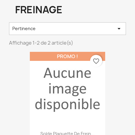
FREINAGE

Pertinence
Affichage 1-2 de 2 article(s)
PROMO !
favorite_border
Solde Plaquette De Frein...