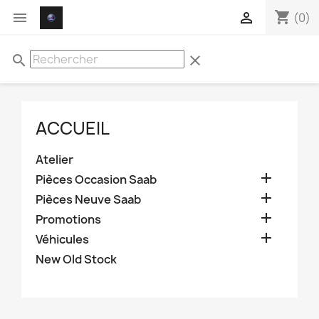
shopping_cart


(0)
search
clear
ACCUEIL
Atelier

Pièces Occasion Saab

Pièces Neuve Saab

Promotions

Véhicules
New Old Stock