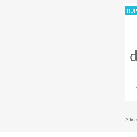
RUP
J
Affic