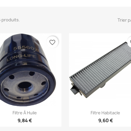
 6 produits.
Trier p
favorite_border
fa
Aperçu rapide
Aperçu rapide


Filtre À Huile
Filtre Habitacle
9,84 €
9,60 €