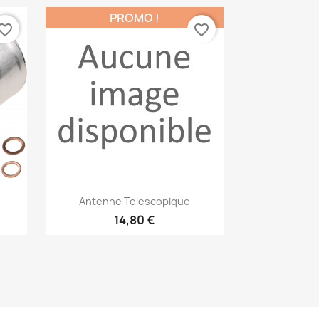
PROMO !
vorite_border
favorite_border
Aperçu rapide

Antenne Telescopique
14,80 €