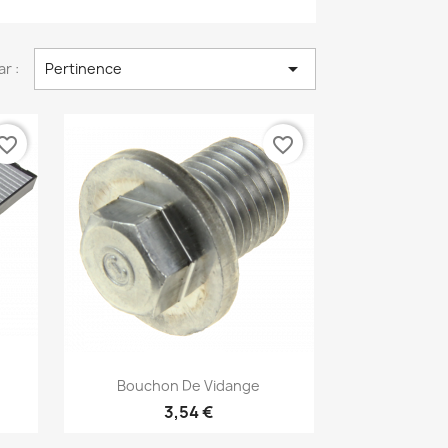

ar :
Pertinence
vorite_border
favorite_border
Aperçu rapide

Bouchon De Vidange
3,54 €