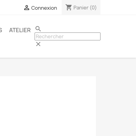
shopping_cart

Panier
(0)
Connexion
search
S
ATELIER
clear