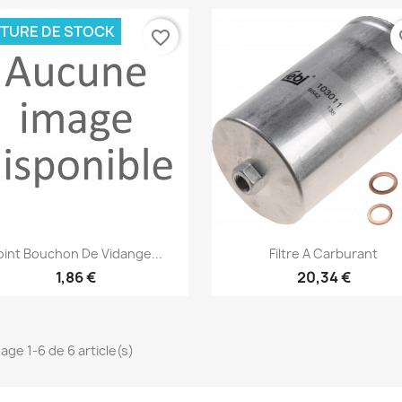
TURE DE STOCK
favorite_border
fa
Aperçu rapide
Aperçu rapide


oint Bouchon De Vidange...
Filtre A Carburant
1,86 €
20,34 €
hage 1-6 de 6 article(s)