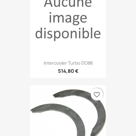
Intercooler Turbo DO88
514,80 €
favorite_border