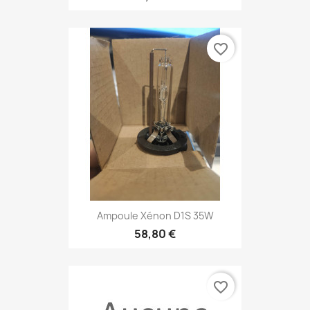
favorite_border
Ampoule Xénon D1S 35W
58,80 €
favorite_border