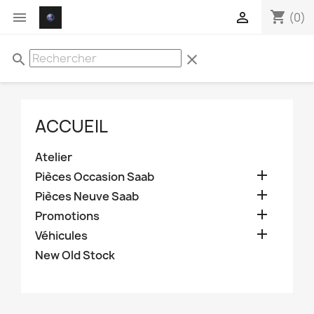
shopping_cart


(0)
search
clear
ACCUEIL
Atelier

Pièces Occasion Saab

Pièces Neuve Saab

Promotions

Véhicules
New Old Stock