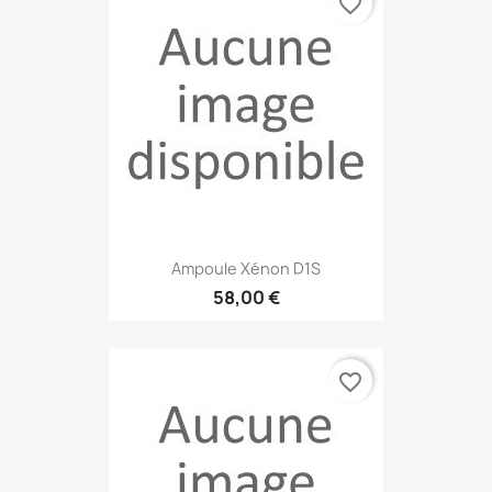
favorite_border
Ampoule Xénon D1S
58,00 €
favorite_border