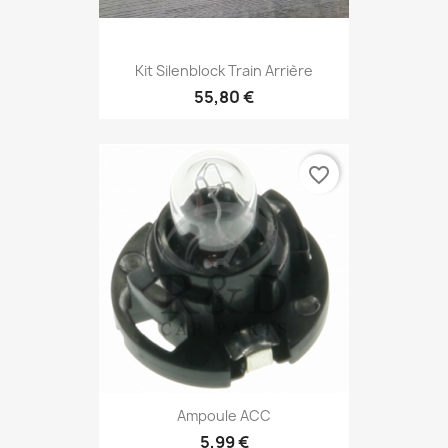
Kit Silenblock Train Arrière
55,80 €
favorite_border
Ampoule ACC
5,99 €