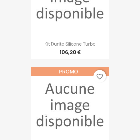
Kit Durite Silicone Turbo
106,20 €
PROMO !
favorite_border