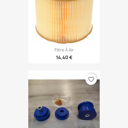
Filtre À Air
14,40 €
favorite_border